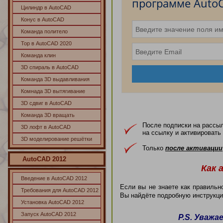
программе Auto
Цилиндр в AutoCAD
Конус в AutoCAD
Команда политело
Тор в AutoCAD 2020
Команда клин
3D спираль в AutoCAD
Команда 3D выдавливания
Комнада 3D вытягивание
3D сдвиг в AutoCAD
Команда 3D вращать
После подписки на рассыл
3D лофт в AutoCAD
на ссылку и активировать
3D моделирование решётки
Только
после активации
AutoCAD
2012
Как 
Введение в AutoCAD 2012
Если вы не знаете как правильн
Требования для AutoCAD 2012
Вы найдёте подробную инструкц
Установка AutoCAD 2012
Запуск AutoCAD 2012
P.S.
Уважае