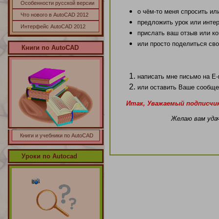
Особенности русской версии
о чём-то меня спросить ил
Что нового в AutoCAD 2012
предложить урок или инте
Интерфейс AutoCAD 2012
прислать ваш отзыв или к
или просто поделиться св
Книги по
AutoCAD
написать мне письмо на
E-
или оставить Ваше сообщ
Итак, Уважаемый подписчик
Желаю вам уда
Книги и учебники по AutoCAD
Уроки по Autocad