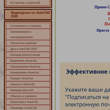
60 советов и хитростей
Прямо С
Видеоуроки по AutoCAD
И
2020
П
Скачивание и установка
Просто
Зуммирование и
панорамирование
Объектные привязки
Дуга в AutoCAD 2020
Команда многоугольник
Выделение объектов
Перемещение объектов
Эффективное 
Копирование объектов
Поворот объектов
Зеркало в AutoCAD
Укажите ваши да
Команда масштаб
"Подписаться на
Обрезать и удлинить
Штриховка в AutoCAD
электронную по
Пирамида в AutoCAD