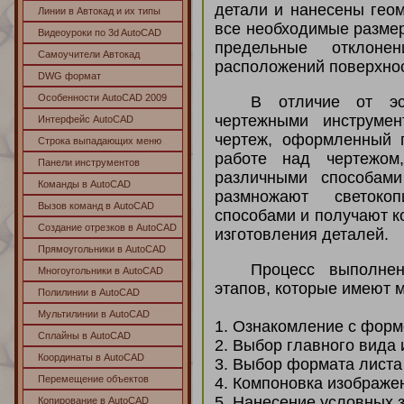
детали и нанесены геом
Линии в Автокад и их типы
все необходимые размер
Видеоуроки по 3d AutoCAD
предельные отклоне
Самоучители Автокад
расположений поверхнос
DWG формат
Особенности AutoCAD 2009
В отличие от эс
чертежными инструме
Интерфейс AutoCAD
чертеж, оформленный 
Строка выпадающих меню
работе над чертежом
Панели инструментов
различными способам
Команды в AutoCAD
размножают светоко
Вызов команд в AutoCAD
способами и получают к
Создание отрезков в AutoCAD
изготовления деталей.
Прямоугольники в AutoCAD
Процесс выполнен
Многоугольники в AutoCAD
этапов, которые имеют м
Полилинии в AutoCAD
Мультилинии в AutoCAD
1. Ознакомление с форм
Сплайны в AutoCAD
2. Выбор главного вида 
Координаты в AutoCAD
3. Выбор формата листа
Перемещение объектов
4. Компоновка изображен
5. Нанесение условных з
Копирование в AutoCAD