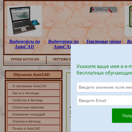
Видеокурсы по
Видеоуроки по
Текстовые уроки
Ви
AutoCAD
AutoCAD
по AutoCAD
УРОКИ AUTOCAD
ЧЕРТЕЖИ В
AUTOCAD
3D АВТОКАД
Укажите ваше имя и e-m
бесплатных обучающих
Обучение AutoCAD
ОБЩИЕ ТРЕБ
О программе AutoCAD
Листы в Автокаде
Чертеж детали дол
Свойства в Автокад
для представления фо
Объектные привязки
разрезов и сечений, 
Измерение площадей
упрощений по стандарт
Отрезки в Автокад
На чертеже должна 
Печать в AutoCAD