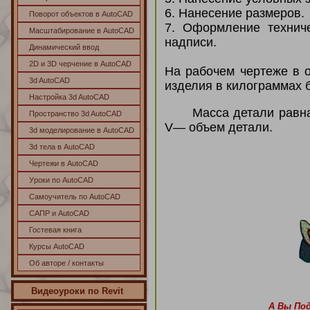
6. Нанесение размеров.
Поворот объектов в AutoCAD
7. Оформление технич
Масштабирование в AutoCAD
надписи.
Динамический ввод
2D и 3D черчение в AutoCAD
На рабочем чертеже в о
3d AutoCAD
изделия в килограммах 
Настройка 3d AutoCAD
Масса детали равна
Пространство 3d AutoCAD
V— объем детали.
3d моделирование в AutoCAD
3d тела в AutoCAD
Чертежи в AutoCAD
Уроки по AutoCAD
Самоучитель по AutoCAD
САПР и AutoCAD
Гостевая книга
Курсы AutoCAD
Об авторе / контакты
Видеоуроки по Revit
А Вы По