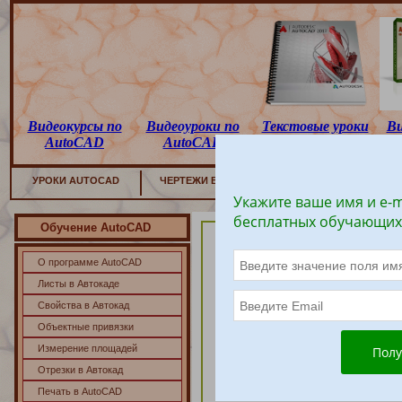
Видеокурсы по
Видеоуроки по
Текстовые уроки
Ви
AutoCAD
AutoCAD
по AutoCAD
УРОКИ AUTOCAD
ЧЕРТЕЖИ В
AUTOCAD
3D АВТОКАД
Укажите ваше имя и e-m
бесплатных обучающих
Обучение AutoCAD
Перемеще
О программе AutoCAD
Команда Move
(
Перемещение).
Листы в Автокаде
С помощью команды Move (Пере
Свойства в Автокад
места на другое. Вызвать эту к
Объектные привязки
1)
из строки меню Редактировать (
Измерение площадей
2)
щелчком мыши по кнопке на п
Главная ленты инструментов;
Отрезки в Автокад
3)
вводом в командную строку: 
Печать в AutoCAD