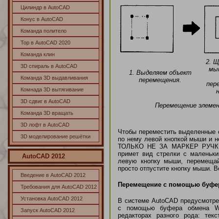
Цилиндр в AutoCAD
Конус в AutoCAD
Команда политело
Тор в AutoCAD 2020
Команда клин
2. Щ
3D спираль в AutoCAD
мыш
1. Выделяем объект
Команда 3D выдавливания
перемещения.
пер
Комнада 3D вытягивание
3D сдвиг в AutoCAD
Перемещение элеме
Команда 3D вращать
3D лофт в AutoCAD
Чтобы переместить выделенные о
3D моделирование решётки
по нему левой кнопкой мыши и
ТОЛЬКО НЕ ЗА МАРКЕР РУЧКИ. С
примет вид стрелки с маленьки
AutoCAD
2012
левую кнопку мыши, перемещай
просто отпустите кнопку мыши. В
Введение в AutoCAD 2012
Перемещение с помощью буфер
Требования для AutoCAD 2012
Установка AutoCAD 2012
В системе AutoCAD предусмотре
с помощью буфера обмена Wi
Запуск AutoCAD 2012
редакторах разного рода: тек