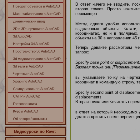
В ответ ничего не вводите, пос
Поворот объектов в AutoCAD
вторая точка». Просто нажмите
перемещен.
Масштабирование в AutoCAD
Динамический ввод
Метод сдвига удобно использов
выделенные объекты. Кстати
2D и 3D черчение в AutoCAD
координатах, но и в полярных.
3d AutoCAD
объекты на 30 в направлении 45 
Настройка 3d AutoCAD
Теперь давайте рассмотрим ме
Пространство 3d AutoCAD
запрос:
3d моделирование в AutoCAD
Specify base point or displacement
3d тела в AutoCAD
Базовая точка или [Перемещени
Чертежи в AutoCAD
вы указываете точку на черте
Уроки по AutoCAD
координат в командную строку, 
Самоучитель по AutoCAD
Specify second point of displacemen
САПР и AutoCAD
displacements
Вторая точка или <считать пере
Гостевая книга
Курсы AutoCAD
в ответ на который необходимо 
должна принять после перемещен
Об авторе / контакты
Видеоуроки по Revit