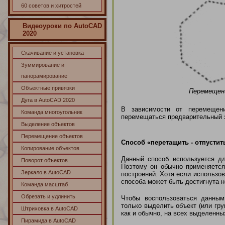
60 советов и хитростей
Видеоуроки по AutoCAD
2020
Скачивание и установка
Зуммирование и
панорамирование
Объектные привязки
Перемещени
Дуга в AutoCAD 2020
В зависимости от перемещен
Команда многоугольник
перемещаться предварительный 
Выделение объектов
Перемещение объектов
Способ «перетащить - отпустит
Копирование объектов
Данный способ используется д
Поворот объектов
Поэтому он обычно применяется 
Зеркало в AutoCAD
построений. Хотя если использо
способа может быть достигнута 
Команда масштаб
Обрезать и удлинить
Чтобы воспользоваться данным
только выделить объект (или гру
Штриховка в AutoCAD
как и обычно, на всех выделенны
Пирамида в AutoCAD