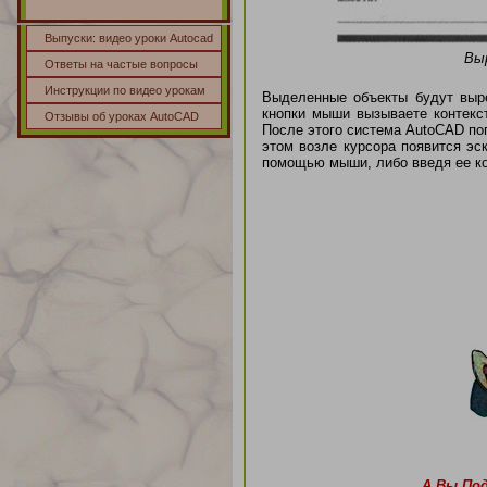
Выпуски: видео уроки Autocad
Вы
Ответы на частые вопросы
Инструкции по видео урокам
Выделенные объекты будут выр
кнопки мыши вызываете контекст
Отзывы об уроках AutoCAD
После этого система AutoCAD поп
этом возле курсора появится эс
помощью мыши, либо введя ее ко
А Вы По