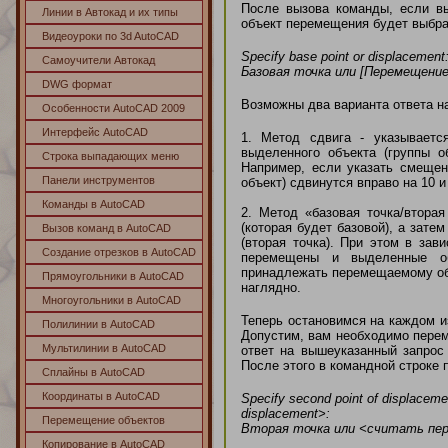
После вызова команды, если в
Линии в Автокад и их типы
объект перемещения будет выбра
Видеоуроки по 3d AutoCAD
Specify base point or displacement
Самоучители Автокад
Базовая точка или [Перемещени
DWG формат
Возможны два варианта ответа на
Особенности AutoCAD 2009
Интерфейс AutoCAD
1
. Метод сдвига - указывает
выделенного объекта (группы о
Строка выпадающих меню
Например, если указать смещени
Панели инструментов
объект) сдвинутся вправо на 10 и
Команды в AutoCAD
2. Метод «базовая точка/втора
(которая будет базовой), а зат
Вызов команд в AutoCAD
(вторая точка). При этом в зав
Создание отрезков в AutoCAD
перемещены и выделенные об
принадлежать перемещаемому объ
Прямоугольники в AutoCAD
наглядно.
Многоугольники в AutoCAD
Теперь остановимся на каждом и
Полилинии в AutoCAD
Допустим, вам необходимо переме
Мультилинии в AutoCAD
ответ на вышеуказанный запрос 
После этого в командной строке 
Сплайны в AutoCAD
Координаты в AutoCAD
Specify second point of displacem
displacement
>:
Перемещение объектов
Вторая точка или <считать пе
Копирование в AutoCAD