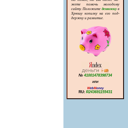
же­те по­мочь мо­ло­до­му
сайту. По­ло­жи­те
денюжку
в
Хрю­шу копилку на его под­
держ­ку и раз­ви­тие.
№
41001478398734
ИЛИ
W
eb
M
oney
RU:
R243691155431