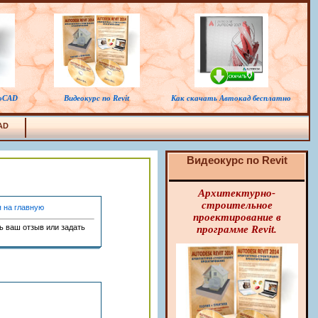
toCAD
Видеокурс по Revit
Как скачать Автокад бесплатно
AD
Видеокурс
по
Revit
Архитектурно
-
строительное
 на главную
проектирование в
ть ваш отзыв или задать
программе
Revit.