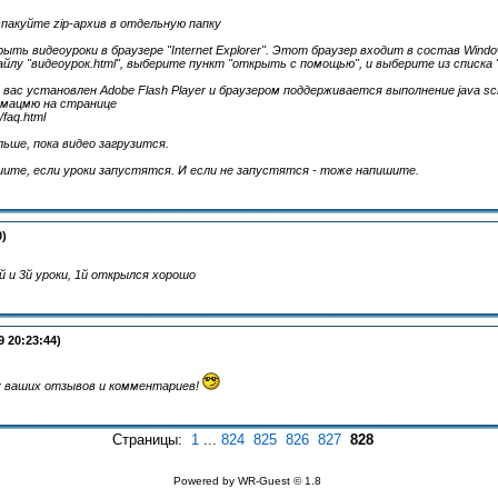
пакуйте zip-архив в отдельную папку
ыть видеоуроки в браузере "Internet Explorer". Этот браузер входит в состав Wind
лу "видеоурок.html", выберите пункт "открыть с помощью", и выберите из списка "In
 вас установлен Adobe Flash Player и браузером поддерживается выполнение java scri
мацмю на странице
/faq.html
ьше, пока видео загрузится.
ите, если уроки запустятся. И если не запустятся - тоже напишите.
0)
 и 3й уроки, 1й открылся хорошо
9 20:23:44)
 ваших отзывов и комментариев!
Страницы:
1
...
824
825
826
827
828
Powered by WR-Guest © 1.8