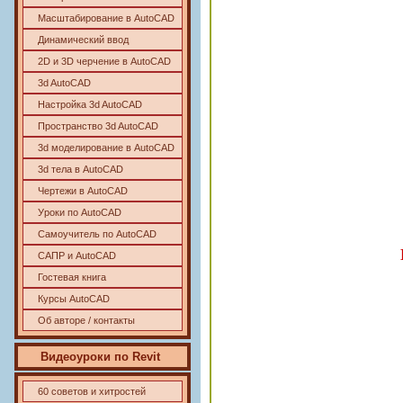
Масштабирование в AutoCAD
Динамический ввод
2D и 3D черчение в AutoCAD
3d AutoCAD
Настройка 3d AutoCAD
Пространство 3d AutoCAD
3d моделирование в AutoCAD
3d тела в AutoCAD
Чертежи в AutoCAD
Уроки по AutoCAD
Самоучитель по AutoCAD
САПР и AutoCAD
Гостевая книга
Курсы AutoCAD
Об авторе / контакты
Видеоуроки по Revit
60 советов и хитростей