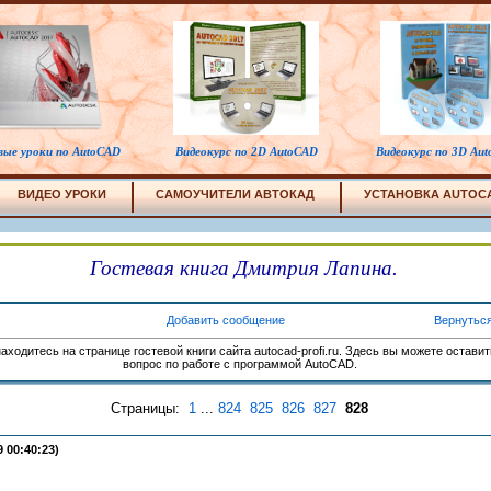
вые уроки по AutoCAD
Видеокурс по 2D AutoCAD
Видеокурс по 3D Au
ВИДЕО УРОКИ
САМОУЧИТЕЛИ АВТОКАД
УСТАНОВКА AUTOC
Гостевая книга Дмитрия Лапина.
Добавить сообщение
Вернуться
аходитесь на странице гостевой книги сайта autocad-profi.ru. Здесь вы можете остави
вопрос по работе с программой AutoCAD.
Страницы:
1
...
824
825
826
827
828
9 00:40:23)