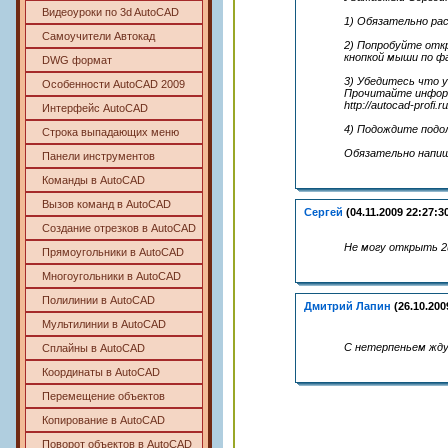
Видеоуроки по 3d AutoCAD
1) Обязательно рас
Самоучители Автокад
2) Попробуйте откр
кнопкой мыши по фай
DWG формат
3) Убедитесь что у
Особенности AutoCAD 2009
Прочитайте инфор
http://autocad-profi.ru
Интерфейс AutoCAD
4) Подождите подол
Строка выпадающих меню
Обязательно напиш
Панели инструментов
Команды в AutoCAD
Вызов команд в AutoCAD
Сергей
(04.11.2009 22:27:3
Создание отрезков в AutoCAD
Не могу открыть 2й
Прямоугольники в AutoCAD
Многоугольники в AutoCAD
Полилинии в AutoCAD
Дмитрий Лапин
(26.10.200
Мультилинии в AutoCAD
С нетерпеньем жду
Сплайны в AutoCAD
Координаты в AutoCAD
Перемещение объектов
Копирование в AutoCAD
Поворот объектов в AutoCAD