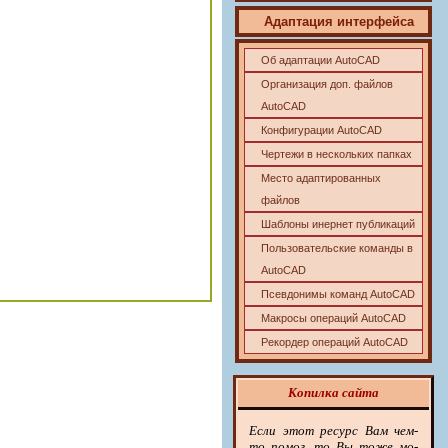
Адаптация интерфейса
Об адаптации AutoCAD
Организация доп. файлов
AutoCAD
Конфигурации AutoCAD
Чертежи в нескольких папках
Место адаптированных
файлов
Шаблоны инернет публикаций
Пользовательские команды в
AutoCAD
Псевдонимы команд AutoCAD
Макросы операций AutoCAD
Рекордер операций AutoCAD
Копилка сайта
Ес­ли
этот ре­сурс
Вам чем-
то по­мог, то Вы то­же мо­