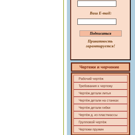
Ваш E-mail:
Приватность
гарантируется!
Чертежи и черчение
Рабочий чертёж
!
Требования к чертежу
Чертёж детали литья
Чертёж детали на станках
Чертёж детали гибки
Чертёж д. из пластмассы
Групповой чертёж
Чертежи пружин