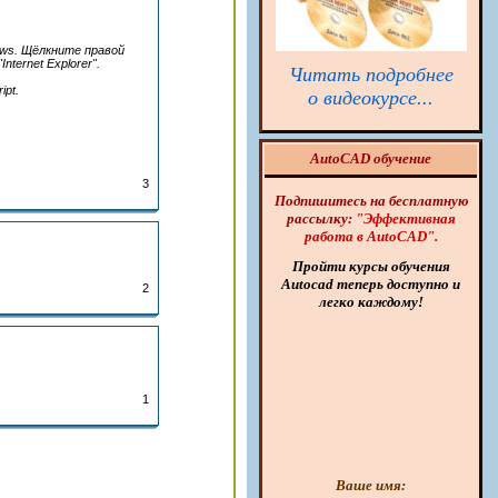
ows. Щёлкните правой
ternet Explorer".
Читать подробнее
pt.
о видеокурсе...
AutoCAD обучение
3
Подпишитесь на бесплатную
рассылку
:
"
Эффективная
работа в
AutoCAD"
.
Пройти курсы обучения
Autocad
теперь доступно и
2
легко каждому!
1
Ваше имя
: