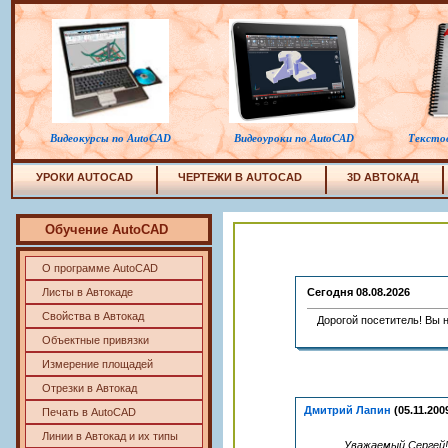
Видеокурсы по AutoCAD
Видеоуроки по AutoCAD
Тексто
УРОКИ AUTOCAD
ЧЕРТЕЖИ В
AUTOCAD
3D АВТОКАД
Обучение AutoCAD
О программе AutoCAD
Листы в Автокаде
Сегодня
08.08.2026
Свойства в Автокад
Дорогой посетитель! Вы н
Объектные привязки
Измерение площадей
Отрезки в Автокад
Дмитрий Лапин
(05.11.200
Печать в AutoCAD
Линии в Автокад и их типы
Уважаемый Сергей!