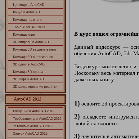
Цилиндр в AutoCAD
Конус в AutoCAD
Команда политело
Тор в AutoCAD 2020
В курс вошел огромнейш
Команда клин
3D спираль в AutoCAD
Данный видеокурс — осн
Команда 3D выдавливания
обучения AutoCAD, 3ds Ma
Комнада 3D вытягивание
3D сдвиг в AutoCAD
Видеокурс может легко и 
Команда 3D вращать
Поскольку весь материал 
даже школьнику.
3D лофт в AutoCAD
3D моделирование решётки
AutoCAD
2012
1)
освоите 2d проектирова
Введение в AutoCAD 2012
2)
овладеете инструмен
Требования для AutoCAD 2012
любой сложности
;
Установка AutoCAD 2012
Запуск AutoCAD 2012
3)
научитесь в автоматиче