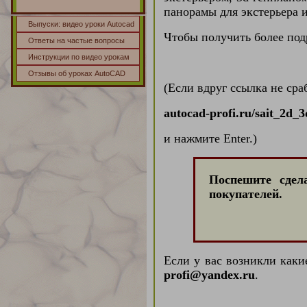
панорамы для экстерьера 
Выпуски: видео уроки Autocad
Чтобы получить более под
Ответы на частые вопросы
Инструкции по видео урокам
Отзывы об уроках AutoCAD
(Если вдруг ссылка не сра
autocad-profi.ru/sait_2d_
и нажмите Enter.)
Поспешите сдел
пoкyпaтeлeй.
Е
сли у вас возникли каки
profi@yandex.ru
.