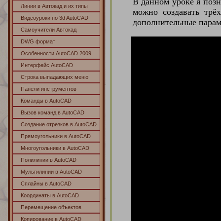
В данном уроке я поз
Линии в Автокад и их типы
можно создавать трё
Видеоуроки по 3d AutoCAD
дополнительные параме
Самоучители Автокад
DWG формат
Особенности AutoCAD 2009
Интерфейс AutoCAD
Строка выпадающих меню
Панели инструментов
Команды в AutoCAD
Вызов команд в AutoCAD
Создание отрезков в AutoCAD
Прямоугольники в AutoCAD
Многоугольники в AutoCAD
Полилинии в AutoCAD
Мультилинии в AutoCAD
Сплайны в AutoCAD
Координаты в AutoCAD
Перемещение объектов
Копирование в AutoCAD