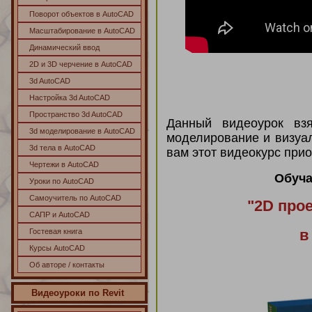
Поворот объектов в AutoCAD
Масштабирование в AutoCAD
Динамический ввод
2D и 3D черчение в AutoCAD
3d AutoCAD
Настройка 3d AutoCAD
Пространство 3d AutoCAD
Данный видеоурок вз
3d моделирование в AutoCAD
моделирование и визуа
3d тела в AutoCAD
вам этот видеокурс прио
Чертежи в AutoCAD
Обуча
Уроки по AutoCAD
Самоучитель по AutoCAD
"2D
про
САПР и AutoCAD
в
Гостевая книга
Курсы AutoCAD
Об авторе / контакты
Видеоуроки по Revit