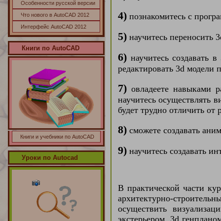
Особенности русской версии
4)
познакомитесь с прогр
Что нового в AutoCAD 2012
Интерфейс AutoCAD 2012
5)
научитесь переносить 3
Книги по
AutoCAD
6)
научитесь создавать в
редактировать 3d модели 
7)
овладеете навыками р
научитесь осуществлять в
будет трудно отличить от
8)
сможете создавать аним
Книги и учебники по AutoCAD
9)
научитесь создавать ин
Уроки по Autocad
В практической части кур
архитектурно-строительн
осуществить визуализа
экстерьером, 3d генплано