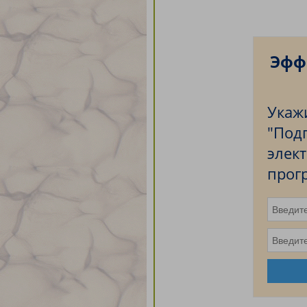
Эфф
Укаж
"Подп
элек
прог