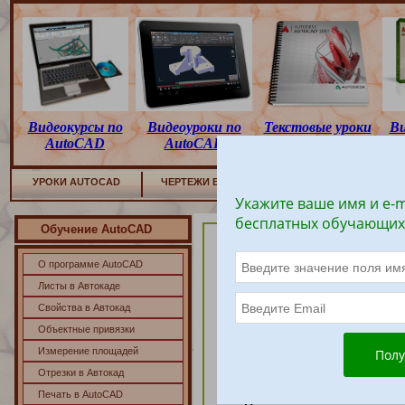
Видеокурсы по
Видеоуроки по
Текстовые уроки
Ви
AutoCAD
AutoCAD
по AutoCAD
УРОКИ AUTOCAD
ЧЕРТЕЖИ В
AUTOCAD
3D АВТОКАД
Укажите ваше имя и e-m
бесплатных обучающих
Обучение AutoCAD
О программе AutoCAD
Листы в Автокаде
Свойства в Автокад
Объектные привязки
Измерение площадей
Отрезки в Автокад
Печать в AutoCAD